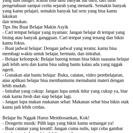
yang luas banget. Kamu bisa tahu banyak hal baru, dari ilmu
pengetahuan sampai cerita sejarah yang menarik. Semakin banyak
yang kamu pelajari, semakin banyak hal seru yang bisa kamu
lakukan
dan temukan.
Tips Jitu Buat Belajar Makin Asyik
- Cari tempat belajar yang nyaman: Jangan belajar di tempat yang
bising atau banyak gangguan. Cari tempat yang tenang dan bikin
kamu fokus.
- Buat jadwal belajar: Dengan jadwal yang teratur, kamu bisa
membagi waktu untuk belajar, bermain, dan istirahat.
- Belajar kelompok: Belajar bareng teman bisa bikin suasana belajar
jadi lebih seru dan kamu bisa saling bantu kalau ada yang nggak
ngerti.
- Gunakan alat bantu belajar: Buku, catatan, video pembelajaran,
atau aplikasi belajar bisa membantumu memahami materi dengan
lebih mudah.
- Istirahat yang cukup: Jangan lupa untuk tidur yang cukup ya, biar
otak kamu fresh dan siap belajar lagi.
- Jangan lupa makan makanan sehat: Makanan sehat bisa bikin otak
kamu jadi lebih cerdas.
Belajar Itu Nggak Harus Membosankan, Kok!
- Dengerin musik: Pilih lagu yang bikin kamu semangat ya!
- Buat catatan yang kreatif: Jangan cuma nulis, tapi coba gambar