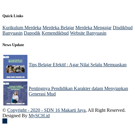
Quick Links
Kurikulum Merdeka
Merdeka Belajar
Merdeka Mengajar
Disdikbud
Banyuasin
Dapodik
Kemendikbud
Website Banyuasin
News Update
Tips Belajar Efektif : Agar Nilai Selalu Memuaskan
22 Nov 2024
Pentingnya Pendidikan Karakter dalam Menyiapkan
Generasi Mud
22 Nov 2024
©
Copyright - 2020 - SDN 16 Makarti Jaya
, All Right Reserved.
Designed By
MySCH.id